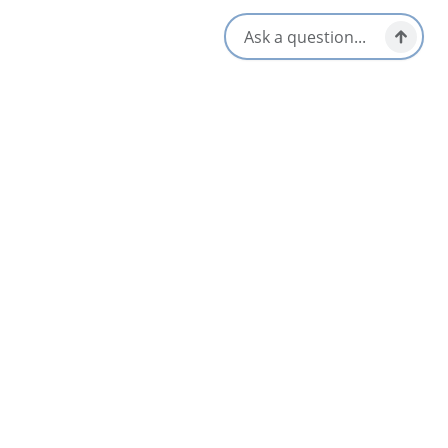
Sydney & Area
AUG
06
Sip & Shuck on the Lakeside Patio
Baddeck & Area
Jul 2 – Aug 30
Lawless Lobster Food Truck
4.6
Meat Cove, North Highlands