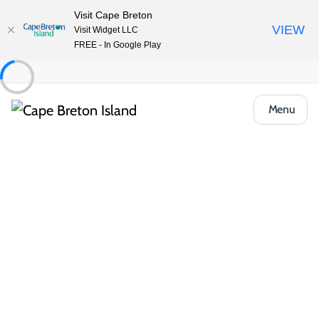
Visit Cape Breton
VIEW
Visit Widget LLC
FREE - In Google Play
Menu
Manger & boire
Toutes les catégories
Cafés, boulangeries et marchés
Fruits de mer
L’île du Cap-Breton est une visite incontournable pour les