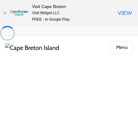
Visit Cape Breton
VIEW
Visit Widget LLC
FREE - In Google Play
Menu
Food & Drink
Repas occasionnels & Plats à emporter
Seagull Restaurant
Partager
Enregistrer