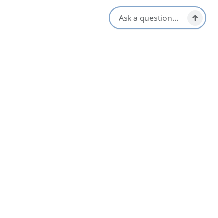
Équipements
Souper et dîner du soir
nique
Adapté aux enfants/famille
Terrasse/Terrasses
extérieures
Soirée et repas de pub
Plat à emporter/pique-nique
Tourninets locaux / Carte des
prêt
vins
Vue du bord de l’eau
Arrêts déjeuner et pique-
S'ouvre dans un nouvel onglet
Visitez le site Web
Obtenir un itinéraire
S'ouvre dans un n
Emplacement et contact
35963 Cabot Trail,
Ingonish, Nova Scotia
1-902-285-2851
Réseaux sociaux