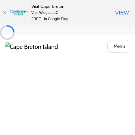
Visit Cape Breton
VIEW
Visit Widget LLC
FREE - In Google Play
Menu
Food & Drink
Pubs, salons de dégustation et spiritueux
The Red Shoe Pub
Partager
Enregistrer
Ouvrir la galerie