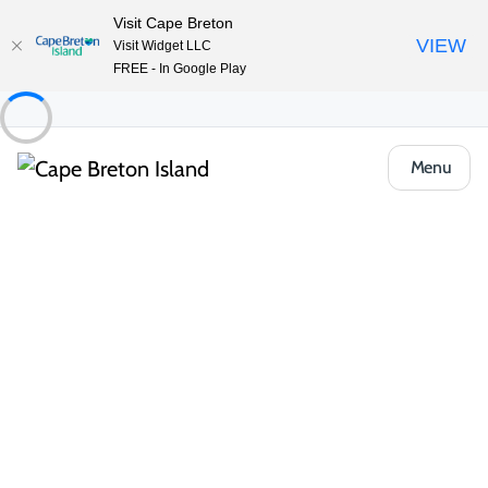
Visit Cape Breton
VIEW
Visit Widget LLC
FREE - In Google Play
Menu
Food & Drink
Repas occasionnels & Plats à emporter
The Crab Shack
Partager
Enregistrer
Ouvrir la galerie