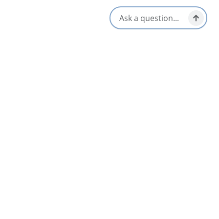
Plat à emporter/pique-nique
Arrêts déjeuner et pique-
prêt
nique
S'ouvre dans un nouvel onglet
Visitez le site Web
Obtenir un itinéraire
S'ouvre dans un n
Emplacement et contact
15867 Central Avenue,
Mabou, Nova Scotia
1-902-877-7862
Réseaux sociaux
Proche
Liste
Carte