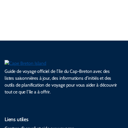
e
é
c
e
l
i
d
n
a
l
e
e
l
s
e
e
t
i
s
s
.
.
.
.
.
s
l
Guide de voyage officiel de l’île du Cap-Breton avec des
listes saisonnières à jour, des informations d’initiés et des
outils de planification de voyage pour vous aider à découvrir
tout ce que l’île a à offrir.
Liens utiles