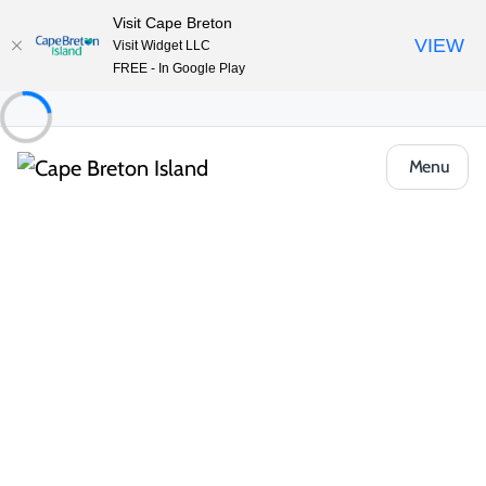
Visit Cape Breton
VIEW
Visit Widget LLC
FREE - In Google Play
Menu
Food & Drink
Restaurants et haute gastronomie
Restaurant Avalon at Castle Rock Country
Inn
Partager
Enregistrer