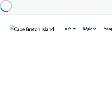
À faire
Régions
Mang
Food & Drink
Restaurants et haute gastronomie
Woodroad
Margarees