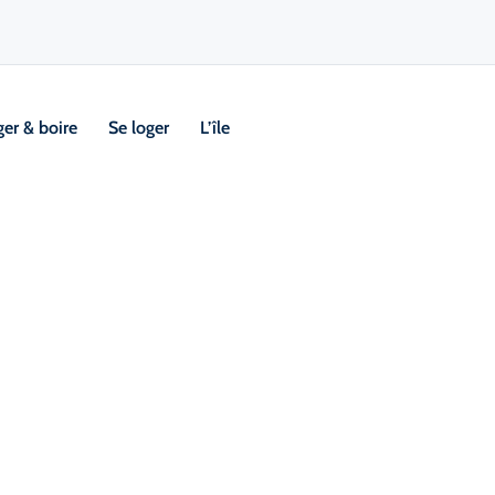
er & boire
Se loger
L’île
Visi