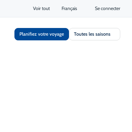
Voir tout
Français
Se connecter
Planifiez votre voyage
Toutes les saisons
Partager
Enregistrer
Ouvrir la galerie
S'ouvre dans un nouvel onglet
tez le site Web
Obtenir un itinéraire
S'ouvre dans un nouvel 