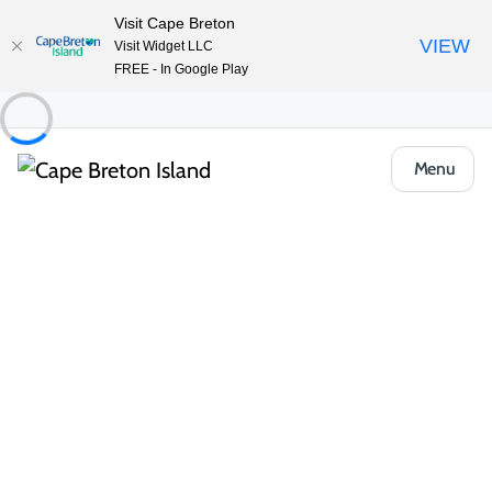
Visit Cape Breton
VIEW
Visit Widget LLC
FREE - In Google Play
Menu
À faire
Mode de vie et loisirs
Toutes les catégories
Magasinage
Divertissement e
Mode de vie et loisirs