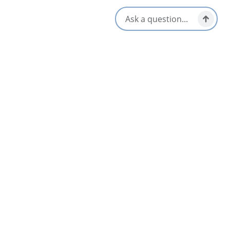
98 Résultats
En vedette
Cape Breton Centre for Craft & Design
4.4
Sydney & Area
En vedette
Daniels Taphouse
4.6
Sydney & Area
En vedette
DEPUIS
Theatre Baddeck
4.8
$18
Baddeck & Area