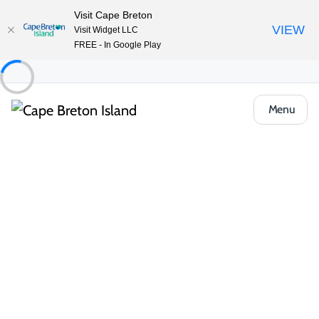
Visit Cape Breton
VIEW
Visit Widget LLC
FREE - In Google Play
Menu
Places to Stay
Chambres d’hôtes
Blackbird Retreat and Tours
Partager
Enregistrer
Ouvrir la galerie