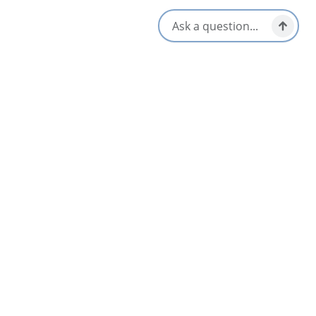
Venez visiter notre boutique au Cap-Breton ou visiter notre site
web et faire livrer nos savons directement chez vous.
S'ouvre dans un nouvel onglet
Visitez le site Web
Obtenir un itinéraire
S'ouvre dans un n
Emplacement et contact
3068 Kings Road,
Sydney Forks, Nova Scotia
1-902-304-7500
[email protected]
Réseaux sociaux
Proche
Liste
Carte