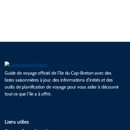
e
é
c
e
l
i
d
n
a
l
e
e
l
s
e
e
t
i
s
s
.
.
.
.
.
s
l
Guide de voyage officiel de l’île du Cap-Breton avec des
listes saisonnières à jour, des informations d’initiés et des
outils de planification de voyage pour vous aider à découvrir
tout ce que l’île a à offrir.
Liens utiles