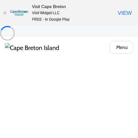
Visit Cape Breton
VIEW
Visit Widget LLC
FREE - In Google Play
Menu
Things to Do
Arts, culture et patrimoine
Boutiques et galeries d’artisanat
Nova Soapia
Partager
Enregistrer