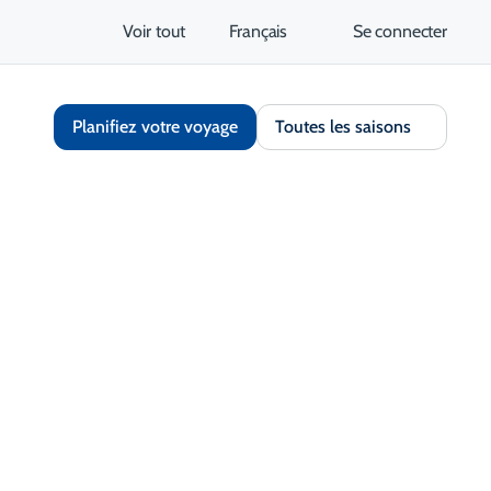
Voir tout
Français
Se connecter
Planifiez votre voyage
Toutes les saisons
Partager
Enregistrer
S'ouvre dans un nouvel onglet
tez le site Web
Obtenir un itinéraire
S'ouvre dans un nouvel 
nt et contact