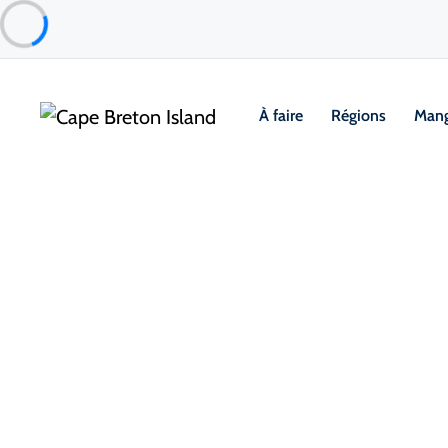
À faire
Régions
Mang
Things to Do
Arts, culture et patrimoine
Boutiques et gal
Eiblin Koch at the Studio Shop
St. Ann's Bay & North Shore
À propos