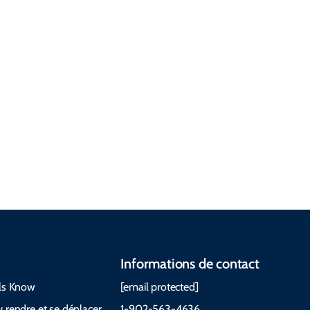
Port Hood
Whycocomagh & Area
Informations de contact
ls Know
[email protected]
 rendre et se déplacer
1-902-563-4636