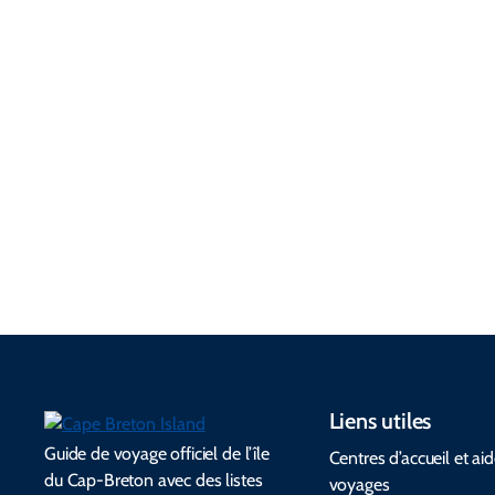
North Sydney & Sydney
Plea
Mines Area
St. 
St Peter's & Area
Shor
Liens utiles
Guide de voyage officiel de l’île
Centres d’accueil et ai
du Cap-Breton avec des listes
voyages