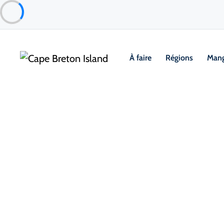
À faire
Régions
Mang
Régions
Annuaire des commu
Parcourez les communautés du Cap-Br
points forts et les informations locale
parfaite sur l » île.