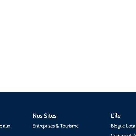
sant Bay
Ann's Bay & North
e
Sydney & Area
Nos Sites
L’île
de aux
Entreprises & Tourisme
Blogue Loca
Comment s’y