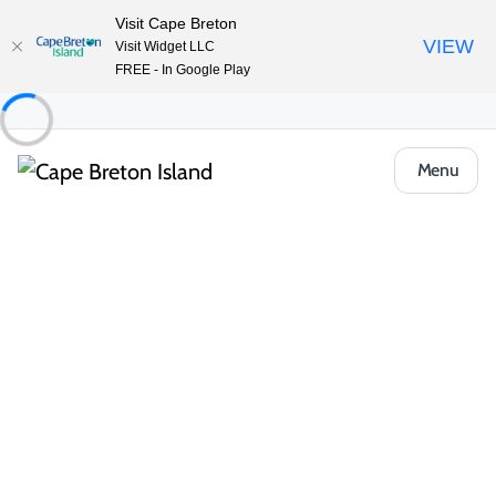
Visit Cape Breton
VIEW
Visit Widget LLC
FREE - In Google Play
Menu
Communauté
Meat Cove
L’évasion la plus septentrionale de la
Nouvelle-Écosse
À l’extrémité nord de l’île du Cap-Breton, Meat Cove offre une
retraite côtière accidentée pour ceux qui recherchent l’aventure