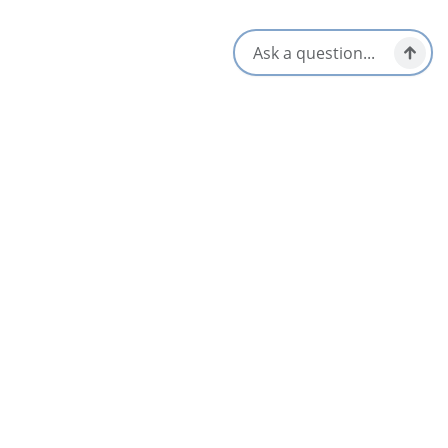
Little Grassy Trail
Meat Cove, North Highlands
Lowland Cove Loop – Meat Cove
Meat Cove, North Highlands
Voir tout Meat Cove À faire
Manger &amp; boire dans Meat Cove pour