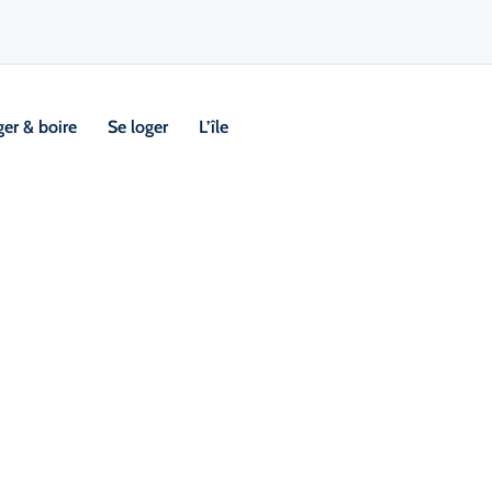
er & boire
Se loger
L’île
profitez de la nature
n, le long du Cabot Trail, Ingonish
née et une faune abondante. Explorez
 faites une randonnée sur les sentiers
l’océan. En hiver, profitez du ski et
es panoramiques depuis la première