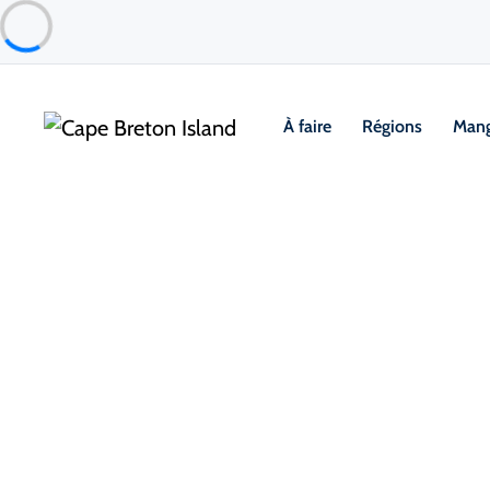
À faire
Régions
Mang
Communauté
Ingonish & Area
Évadez-vous, détendez-vous et 
Nichée à l’extrémité nord-est de l’île du Cap-Breto
offre de superbes plages, des sentiers de randon
Ingonish Beach, Black Brook et Freshwater Lake ou
Franey et Middle Head pour une vue imprenable sur 
de la planche à neige au cap Smokey avec des vu