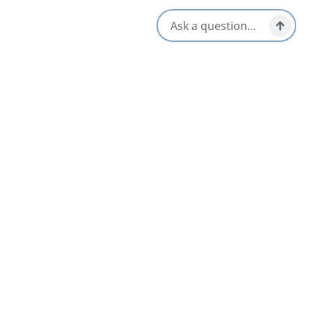
nombreuses plages locales situées à quelques minutes en
voiture des hébergements.
Équipements
Animaux de compagnie
Climatisation
bienvenus
Cuisine/Kitchenette
Télévision
S'ouvre dans un nouvel onglet
Visitez le site Web
Obtenir un itinéraire
S'ouvre dans un n
Emplacement et contact
4020 NS-223,
Iona, Nova Scotia
902-217-0008
[email protected]