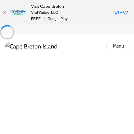
Visit Cape Breton
VIEW
Visit Widget LLC
FREE - In Google Play
Menu
Places to Stay
Chalets et chalets
Hector’s Point Vacation Rentals
Partager
Enregistrer
Ouvrir la galerie