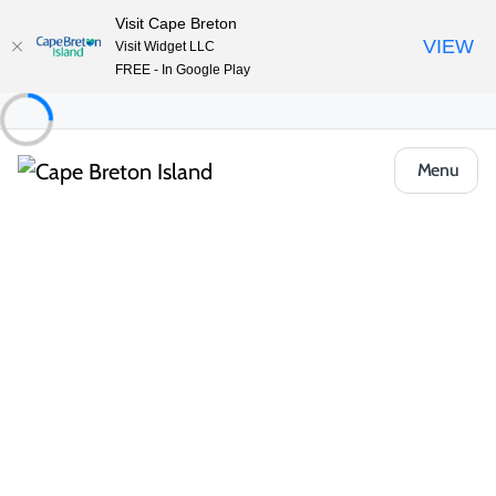
Visit Cape Breton
VIEW
Visit Widget LLC
FREE - In Google Play
Menu
À faire
Événements à venir
Toutes les catégories
Communauté et festivals
Mu
Ateliers et apprentissage