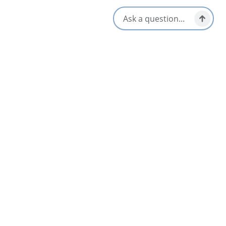
08
On The Boardwalk
Sydney & Area
Jul 11 – Sep 5
AUG
09
Cape Breton Cultural Walk Series: Gaelic
DEPUIS
Language and Lore – Aug 9
$50
Iona & Area
Aug 9
AUG
09
Lunch Ceilidh