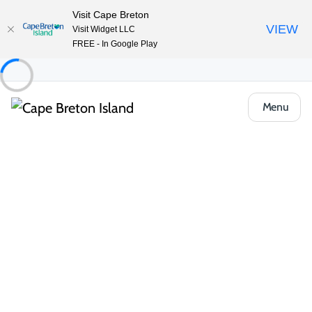
Visit Cape Breton
VIEW
Visit Widget LLC
FREE - In Google Play
Menu
À faire
Événements à venir
Toutes les catégories
Communauté et festivals
Mu
Sports et loisirs