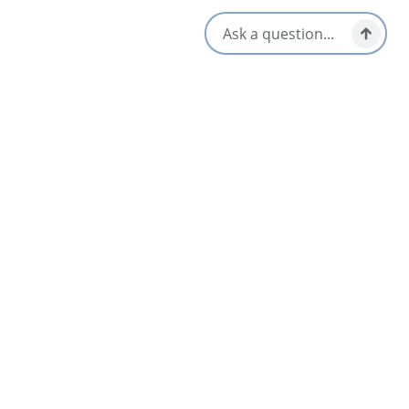
Sydney & Area
Jul 11 – Sep 5
AUG
08
Margaree Highland Games
DEPUIS
$10
Margarees
Aug 8 – Aug 9
AUG
09
Inverness Raceway – Live Harness Racing
Inverness
May 31 – Oct 25