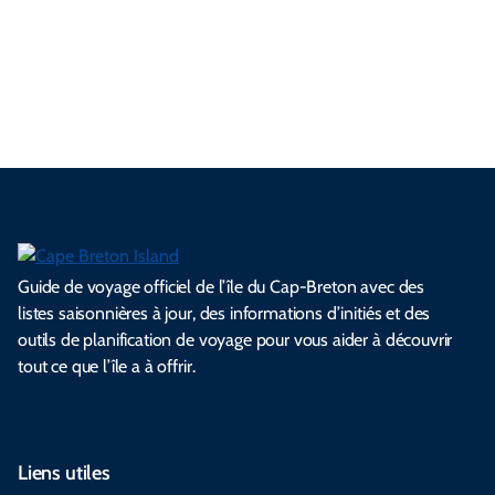
e
é
c
e
l
i
d
n
a
l
e
e
l
s
e
e
t
i
s
s
.
.
.
.
.
s
l
Guide de voyage officiel de l’île du Cap-Breton avec des
listes saisonnières à jour, des informations d’initiés et des
outils de planification de voyage pour vous aider à découvrir
tout ce que l’île a à offrir.
Liens utiles