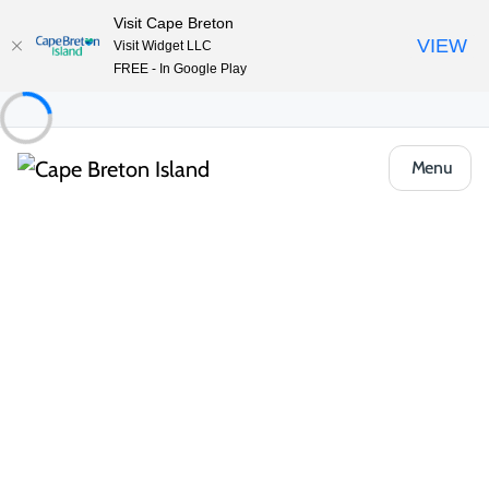
Visit Cape Breton
VIEW
Visit Widget LLC
FREE - In Google Play
Menu
Places to Stay
Hôtels, auberges et motels
Iona Heights Inn
Partager
Enregistrer
Ouvrir la galerie