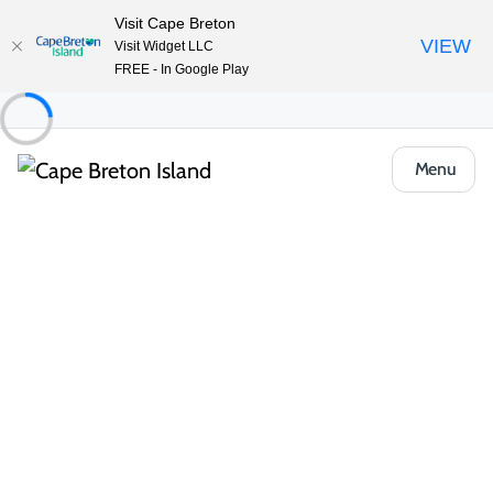
Visit Cape Breton
VIEW
Visit Widget LLC
FREE - In Google Play
Menu
Event
Arts et culture
Celtic Colours International Festival
Partager
Ouvrir la galerie