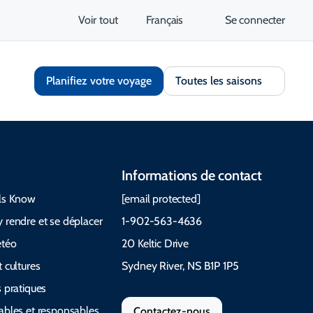
Voir tout
Français
Se connecter
Planifiez votre voyage
Toutes les saisons
Informations de contact
ls Know
[email protected]
 rendre et se déplacer
1-902-563-4636
étéo
20 Keltic Drive
 cultures
Sydney River, NS B1P 1P5
 pratiques
ables et responsables
Contactez-nous