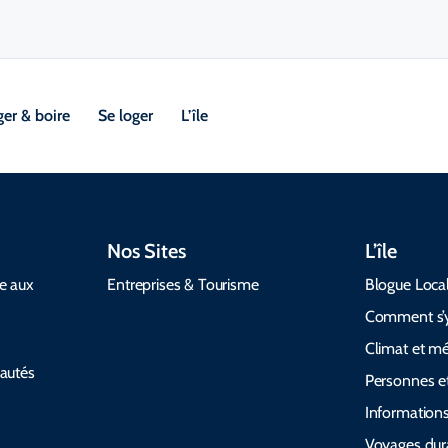
er & boire
Se loger
L’île
Nos Sites
L’île
de aux
Entreprises & Tourisme
Blogue Loca
Comment s’y
Climat et m
autés
Personnes et
Informations
Voyages dur