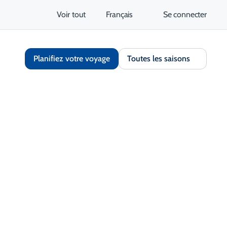
Voir tout
Français
Se connecter
Planifiez votre voyage
Toutes les saisons
Partager
Ouvrir la galerie
S'ouvre dans un nouvel onglet
tez le site Web
Obtenir un itinéraire
S'ouvre dans un nouvel 