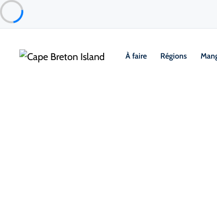
À faire
Régions
Mang
Things to Do
Mode de vie et loisirs
Divertissement et pl
Inverness Raceway – Live Harn
Inverness