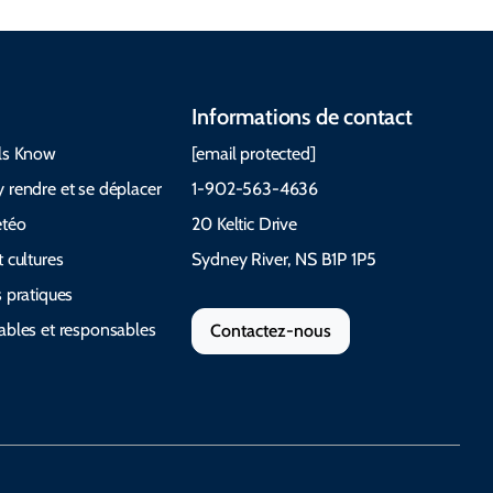
Informations de contact
ls Know
[email protected]
 rendre et se déplacer
1-902-563-4636
étéo
20 Keltic Drive
 cultures
Sydney River, NS B1P 1P5
 pratiques
ables et responsables
Contactez-nous