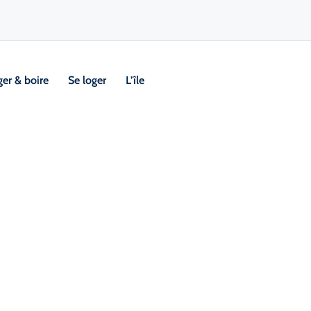
er & boire
Se loger
L’île
aisir
ess Racing
Visi