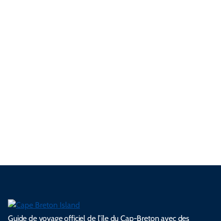
festivals et pour admirer les célèbres couleurs automnales de
l’île.
L’hiver (de la mi-décembre à la mi-mars) est idéal pour la
motoneige, le ski et les escapades confortables, tandis que le
printemps (de la mi-mars à la mi-juin) offre des sentiers plus
tranquilles, des rivières tumultueuses et un nouveau départ
pour l’aventure en plein air.
Peu importe quand vous visitez, préparez vos bagages pour les
changements de temps et planifiez à l’avance pour profiter
pleinement de ce que chaque saison vous réserve.
Guide de voyage officiel de l’île du Cap-Breton avec des