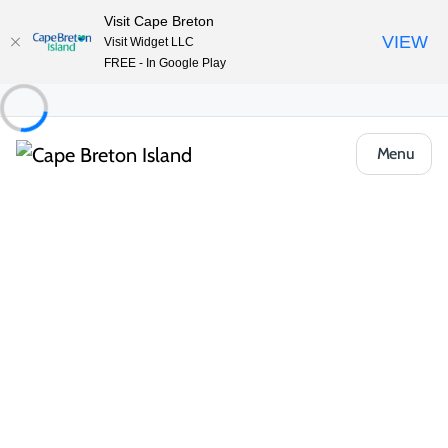
Visit Cape Breton
VIEW
Visit Widget LLC
FREE - In Google Play
Menu
Climat et météo
Meilleur moment pour visiter selon
l’activité
L’île du Cap-Breton offre quelque chose d’unique à chaque
saison. L’été (de la mi-juin à la mi-septembre) est idéal pour la
randonnée, le pagayage, le vélo et l’exploration du Cabot Trail
en pleine floraison. L’automne (de la mi-septembre à la mi-
novembre) est parfait pour les balades pittoresques, les