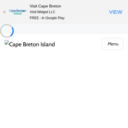
Visit Cape Breton
VIEW
Visit Widget LLC
FREE - In Google Play
Menu
Région
Cape Breton’s South Coast
Où les caps, les criques et le charme côtier
invitent à ralentir et à s’installer.
Respirez l’air salin alors que les vagues rencontrent les falaises
du rivage et que le son des violons dérive dans les villages