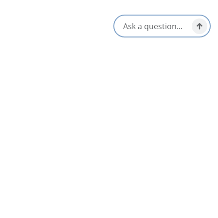
Voir toutes les communautés
Événements à venir dans Cape Breton’s South
Coast pour
Toutes les saisons
AUG
11
Tuesday Island Tunes
Isle Madame
Aug 4 – Aug 25
AUG
13