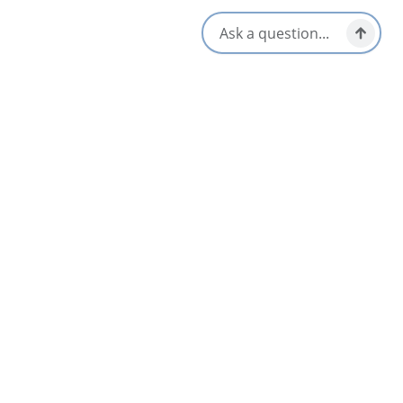
Ouvert toute l’année
S'ouvre dans un nouvel onglet
Visitez le site Web
Obtenir un itinéraire
S'ouvre dans un n
Emplacement et contact
11623 Hwy 19,
Mabou, Nova Scotia
1-902-945-2084
Réseaux sociaux
Proche
Liste
Carte