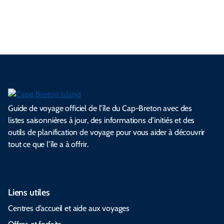
e
l
s
e
e
t
i
s
s
.
.
.
.
.
s
l
Guide de voyage officiel de l’île du Cap-Breton avec des
listes saisonnières à jour, des informations d’initiés et des
outils de planification de voyage pour vous aider à découvrir
tout ce que l’île a à offrir.
Liens utiles
Centres d’accueil et aide aux voyages