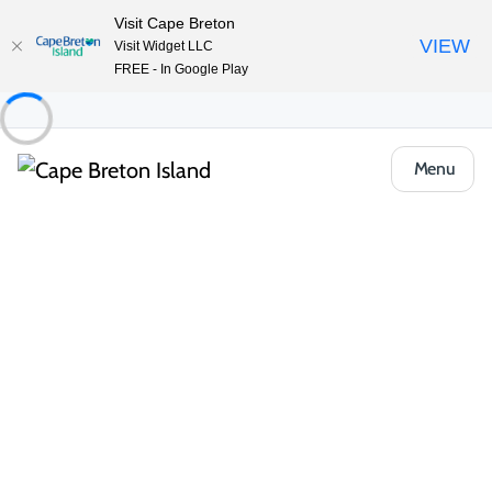
Visit Cape Breton
VIEW
Visit Widget LLC
FREE - In Google Play
Menu
Food & Drink
Cafés, boulangeries et marchés
Mabou Freshmart
Partager
Enregistrer