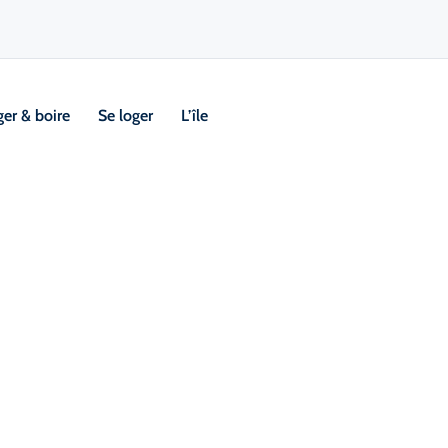
er & boire
Se loger
L’île
ut
Visi