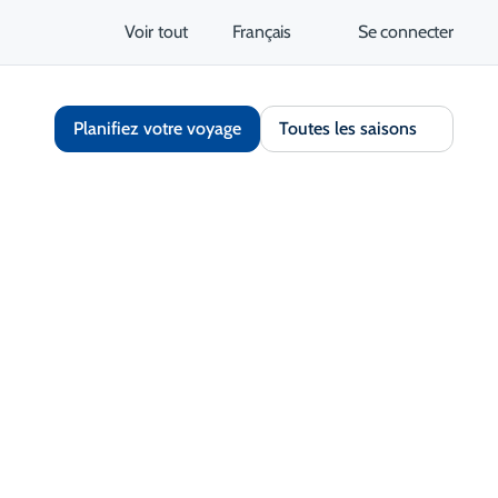
Voir tout
Français
Se connecter
Planifiez votre voyage
Toutes les saisons
Partager
Enregistrer
Ouvrir la galerie
S'ouvre dans un nouvel onglet
tez le site Web
Obtenir un itinéraire
S'ouvre dans un nouvel 