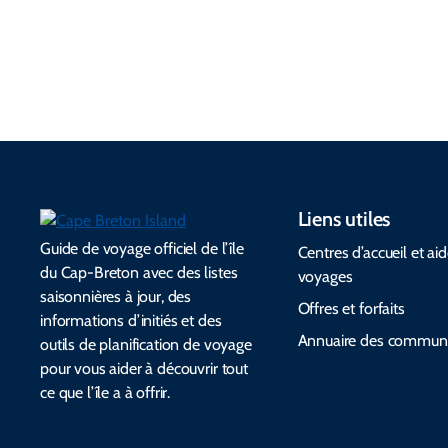
emballer et
respectent le
communauté
des alertes
patrimoine
s et aux
d’urgence.
culturel.
festivals.
Liens utiles
Guide de voyage officiel de l’île
Centres d’accueil et ai
du Cap-Breton avec des listes
voyages
saisonnières à jour, des
Offres et forfaits
informations d’initiés et des
Annuaire des commun
outils de planification de voyage
pour vous aider à découvrir tout
ce que l’île a à offrir.