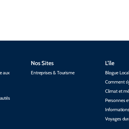
acceptant les
pour rendre
bétail nuit
animaux de
votre voyage
être deux
compagnie.
fluide.
rampants
Nos Sites
L’île
de aux
Entreprises & Tourisme
Blogue Loca
Comment s’y
Climat et m
autés
Personnes et
Informations
Voyages dur