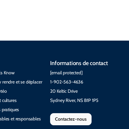
et quoi
Guides et
fréquemm
emporter Le
manuels
ent posées
Cabot Trail
Informations de contact
ls Know
[email protected]
 rendre et se déplacer
1-902-563-4636
étéo
20 Keltic Drive
 cultures
Sydney River, NS B1P 1P5
 pratiques
ables et responsables
Contactez-nous