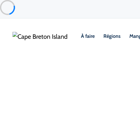
À faire
Régions
Mang
Food & Drink
Repas occasionnels & Plats à emporter
Beinn Mhabu Dining and Takeo
Mabou & Area