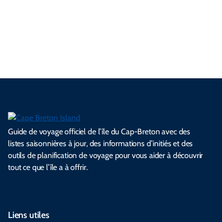
n
r
a
n
i
a
r
e
é
c
e
l
i
d
n
a
l
e
e
l
s
e
e
t
i
s
s
.
.
.
.
.
s
l
Guide de voyage officiel de l’île du Cap-Breton avec des
listes saisonnières à jour, des informations d’initiés et des
outils de planification de voyage pour vous aider à découvrir
tout ce que l’île a à offrir.
Liens utiles