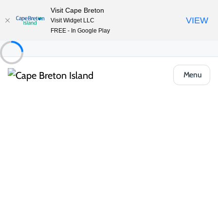
Visit Cape Breton
VIEW
Visit Widget LLC
FREE - In Google Play
Menu
Places to Stay
Hôtels, auberges et motels
The Red Rest Motel
Partager
Enregistrer
Ouvrir la galerie