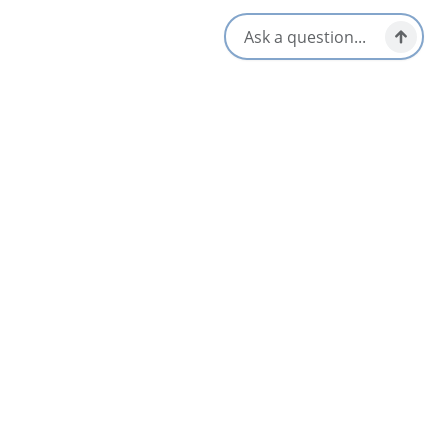
Réseaux sociaux
Toutes les dates
Aug 14 8:00 PM
Proche
Liste
Carte
Black Brook Beach and Still Brook Falls
4.7
Cape Breton Highlands National Park