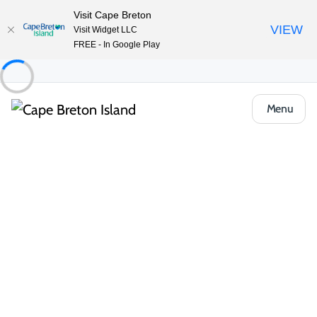
Visit Cape Breton
VIEW
Visit Widget LLC
FREE - In Google Play
Menu
Event
Plein air et aventure
Randonnées guidées et événements sur les sentiers
Star Party at Black Brook
Partager