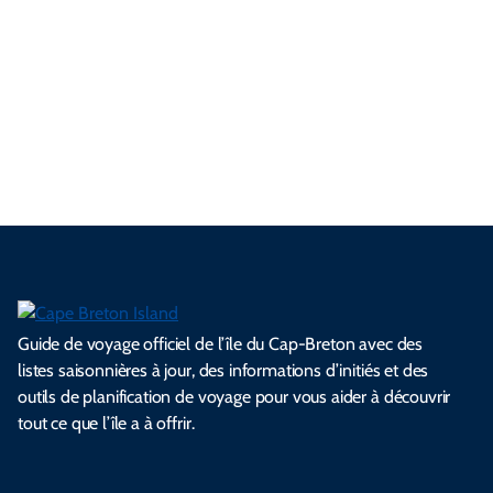
g
t
i
a
l
m
t
n
o
e
u
v
g
u
p
T
u
s
n
r
a
n
i
a
r
e
é
c
e
l
i
d
n
a
l
e
e
l
s
e
e
t
i
s
s
.
.
.
.
.
s
l
Guide de voyage officiel de l’île du Cap-Breton avec des
listes saisonnières à jour, des informations d’initiés et des
outils de planification de voyage pour vous aider à découvrir
tout ce que l’île a à offrir.