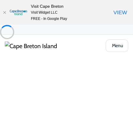
Visit Cape Breton
VIEW
Visit Widget LLC
FREE - In Google Play
Menu
Event
Musique et performance
Concerts
Midsummer Music Series: Pianist Jennifer
King at Alexander Graham Bell National
Historic Site
Partager