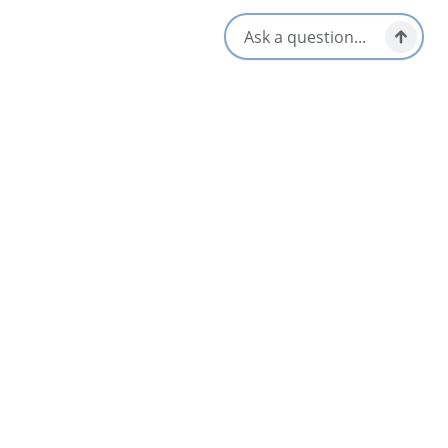
ou à l’avance à la boutique Flying Kite Artisan à Baddeck
S'ouvre dans un nouvel onglet
Visitez le site Web
Obtenir un itinéraire
S'ouvre dans un n
Emplacement et contact
559 Chebucto Street,
Baddeck, Nova Scotia
Toutes les dates
Aug 8 7:00 PM
Proche
Liste
Carte