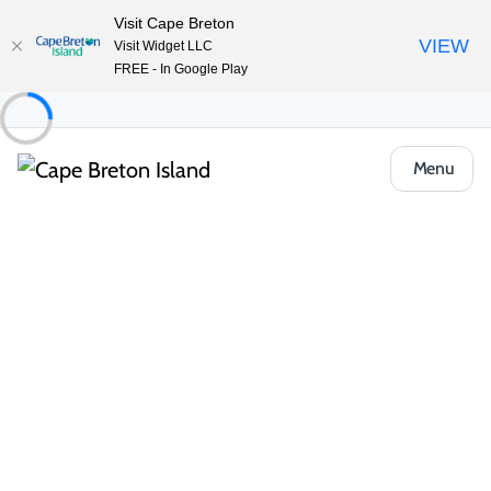
Visit Cape Breton
VIEW
Visit Widget LLC
FREE - In Google Play
Menu
Things to Do
Plein air et aventure
Plages et baignade
Inverness Beach
Partager
Enregistrer
Ouvrir la galerie