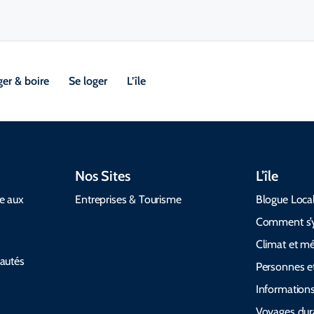
er & boire
Se loger
L’île
Nos Sites
L’île
de aux
Entreprises & Tourisme
Blogue Loca
Comment s’y
Climat et m
autés
Personnes et
Informations
Voyages dur