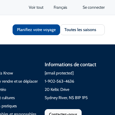
Voir tout
Français
Se connecter
Planifiez votre voyage
Toutes les saisons
Informations de contact
ls Know
[email protected]
 rendre et se déplacer
1-902-563-4636
étéo
20 Keltic Drive
 cultures
Sydney River, NS B1P 1P5
 pratiques
ables et responsables
Contactez-nous