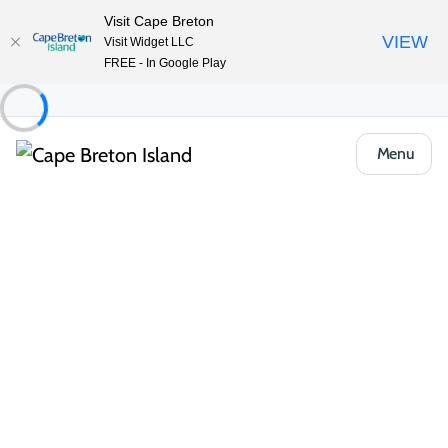
Visit Cape Breton
VIEW
Visit Widget LLC
FREE - In Google Play
Menu
Things to Do
Plein air et aventure
Randonnée pédestre et sentiers
Randonnées de 1/2 journée
Broad Cove Mountain Trail
Partager
Enregistrer