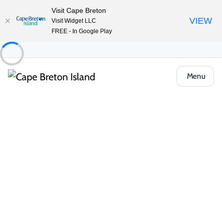
Visit Cape Breton
VIEW
Visit Widget LLC
FREE - In Google Play
Menu
Food & Drink
Repas occasionnels & Plats à emporter
Tom & Ett’s Kitchen
Partager
Enregistrer