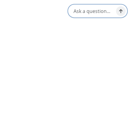
1678 George Street,
Sydney, Nova Scotia
1-902-270-2343
Réseaux sociaux
Proche
Liste
Carte
The Gaslight Café
Sydney & Area