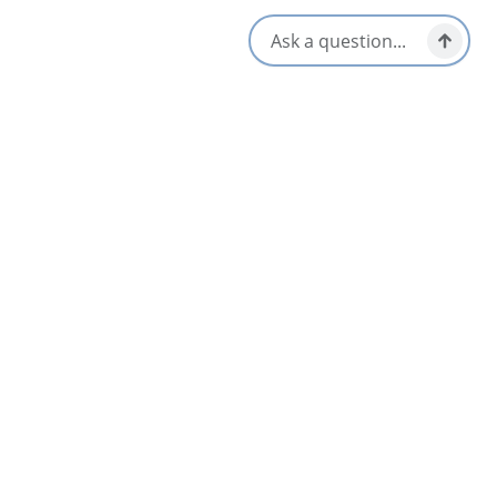
compagnie
Arrêts déjeuner et pique-
Plat à emporter/pique-nique
nique
prêt
Ouvert toute l’année
Végétarien / Vegan Friendly
S'ouvre dans un nouvel onglet
Visitez le site Web
Obtenir un itinéraire
S'ouvre dans un n
Emplacement et contact
1467 George St,
Sydney, Nova Scotia
1-902-270-3135
[email protected]
Réseaux sociaux