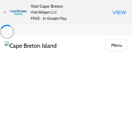
Visit Cape Breton
VIEW
Visit Widget LLC
FREE - In Google Play
Menu
Food & Drink
Cafés, boulangeries et marchés
The Gaslight Café
Partager
Enregistrer
Ouvrir la galerie