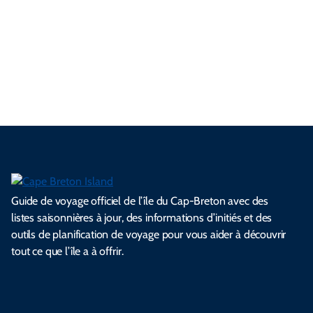
u
s
n
r
a
n
i
a
r
e
é
c
e
l
i
d
n
a
l
e
e
l
s
e
e
t
i
s
s
.
.
.
.
.
s
l
Guide de voyage officiel de l’île du Cap-Breton avec des
listes saisonnières à jour, des informations d’initiés et des
outils de planification de voyage pour vous aider à découvrir
tout ce que l’île a à offrir.