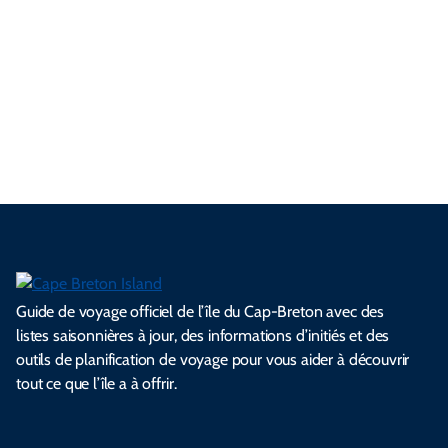
n
o
e
u
v
g
u
p
T
u
s
n
r
a
n
i
a
r
e
é
c
e
l
i
d
n
a
l
e
e
l
s
e
e
t
i
s
s
.
.
.
.
.
s
l
Guide de voyage officiel de l’île du Cap-Breton avec des
listes saisonnières à jour, des informations d’initiés et des
outils de planification de voyage pour vous aider à découvrir
tout ce que l’île a à offrir.