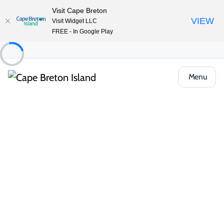
Visit Cape Breton
VIEW
Visit Widget LLC
FREE - In Google Play
Menu
Places to Stay
Chalets et chalets
The Dancing Moose Vacation Rentals
Partager
Enregistrer
Ouvrir la galerie