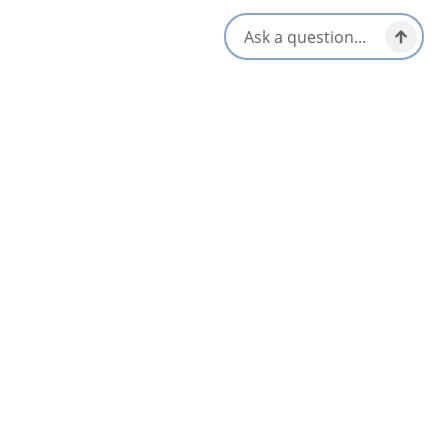
[email protected]
Proche
Liste
Carte
Uisge Ban Falls Nature Campground
5
Baddeck & Area
Uisge Bàn Falls Provincial Park
4.5
Baddeck & Area