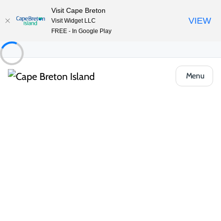
Visit Cape Breton
VIEW
Visit Widget LLC
FREE - In Google Play
Menu
Things to Do
Le golf
Cours
Baddeck Forks Golf Club
Partager
Enregistrer
Ouvrir la galerie