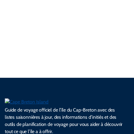
u
u
s
m
e
r
b
m
t
r
l
t
p
f
a
o
a
p
g
t
i
a
l
m
t
n
o
e
u
v
g
u
p
T
u
s
n
r
a
n
i
a
r
e
é
c
e
l
i
d
n
a
l
e
e
l
s
e
e
t
i
s
s
.
.
.
.
.
s
l
Guide de voyage officiel de l’île du Cap-Breton avec des
listes saisonnières à jour, des informations d’initiés et des
outils de planification de voyage pour vous aider à découvrir
tout ce que l’île a à offrir.