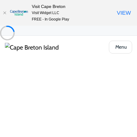
Visit Cape Breton
VIEW
Visit Widget LLC
FREE - In Google Play
Menu
Places to Stay
Chalets et chalets
Big Hill Retreat
Partager
Enregistrer
Ouvrir la galerie