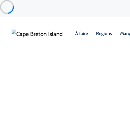
À faire
Régions
Mang
Food & Drink
Repas occasionnels & Plats à emporter
Wabo’s Pizza, Sub & Donair
Chéticamp & Area