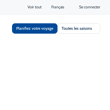
Voir tout
Français
Se connecter
Planifiez votre voyage
Toutes les saisons
Partager
Enregistrer
Ouvrir la galerie
S'ouvre dans un nouvel onglet
tez le site Web
Obtenir un itinéraire
S'ouvre dans un nouvel 