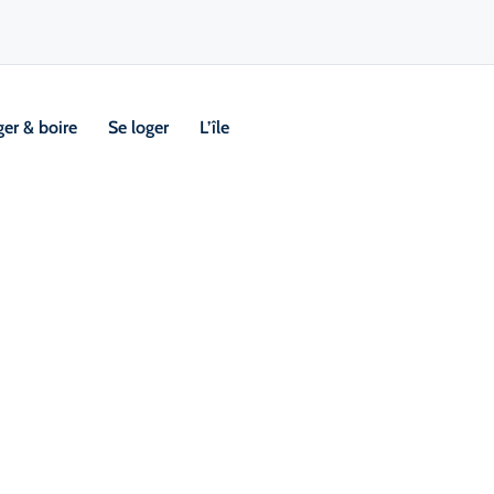
er & boire
Se loger
L’île
Visi