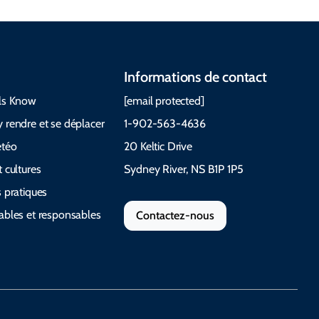
Informations de contact
ls Know
[email protected]
 rendre et se déplacer
1-902-563-4636
étéo
20 Keltic Drive
 cultures
Sydney River, NS B1P 1P5
 pratiques
ables et responsables
Contactez-nous