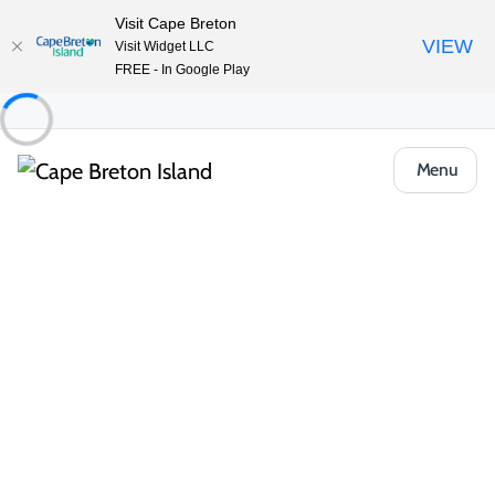
Visit Cape Breton
VIEW
Visit Widget LLC
FREE - In Google Play
Menu
Places to Stay
Chalets et chalets
View of the Sea Cottages
Partager
Enregistrer
Ouvrir la galerie