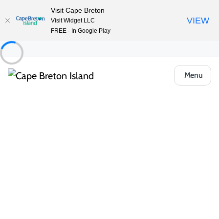
Visit Cape Breton
VIEW
Visit Widget LLC
FREE - In Google Play
Menu
Food & Drink
Cafés, boulangeries et marchés
The Ugly Mug Café and Emporium
Partager
Enregistrer