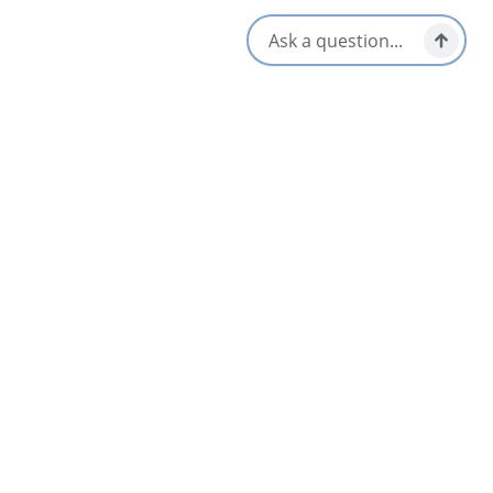
Plat à emporter/pique-nique
Options sans gluten
prêt
Adapté aux enfants/famille
Végétarien / Vegan Friendly
Ouvert toute l’année
S'ouvre dans un nouvel onglet
Visitez le site Web
Obtenir un itinéraire
S'ouvre dans un n
Emplacement et contact
300 Charlotte Street,
Sydney, Nova Scotia
1-902-270-8459
Réseaux sociaux