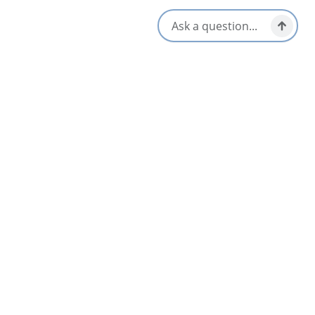
d’interprétation des baleines à proximité.
Équipements
Climatisation
Télévision
Bain à remous
Wi-Fi
S'ouvre dans un nouvel onglet
Visitez le site Web
Obtenir un itinéraire
S'ouvre dans un n
Emplacement et contact
23606 Cabot Trail,
Pleasant Bay, Nova Scotia
1-902-224-0908
[email protected]
Réseaux sociaux