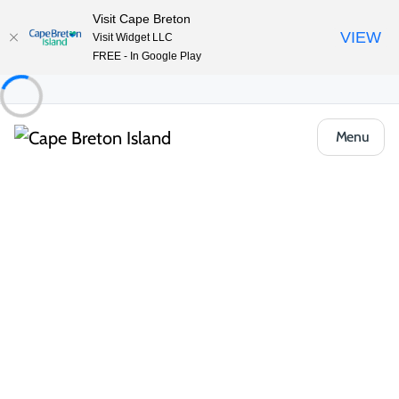
Visit Cape Breton
VIEW
Visit Widget LLC
FREE - In Google Play
Menu
Places to Stay
Chambres d’hôtes
The Poplar B&B Plus Cottages
Partager
Enregistrer
Ouvrir la galerie