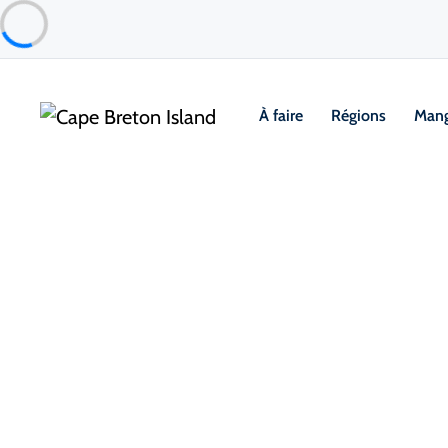
À faire
Régions
Mang
Food & Drink
Cafés, boulangeries et marchés
The Dancing Goat Cafe & Bake
Margarees