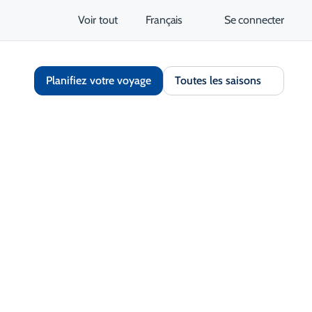
Voir tout
Français
Se connecter
Planifiez votre voyage
Toutes les saisons
Partager
Enregistrer
Ouvrir la galerie
S'ouvre dans un nouvel onglet
tez le site Web
Obtenir un itinéraire
S'ouvre dans un nouvel 