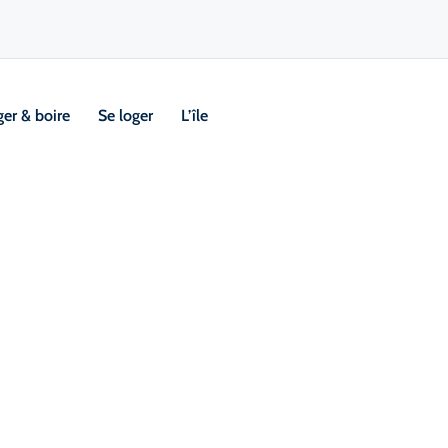
er & boire
Se loger
L’île
ry Margaree
Visi