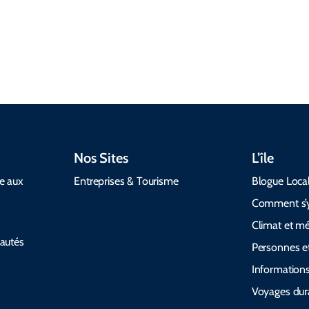
acceptant les
pour rendre
bétail nuit
animaux de
votre voyage
être deux
compagnie.
fluide.
rampants
Nos Sites
L’île
de aux
Entreprises & Tourisme
Blogue Loca
Comment s’y
Climat et m
autés
Personnes et
Informations
Voyages dur