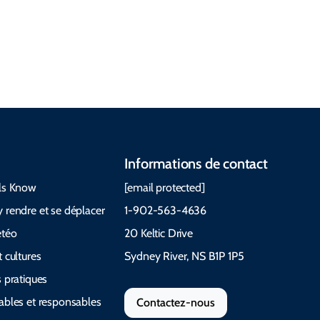
Questions
et quoi
Guides et
fréquemm
emporter Le
manuels
ent posées
Cabot Trail
Informations de contact
ls Know
[email protected]
 rendre et se déplacer
1-902-563-4636
étéo
20 Keltic Drive
 cultures
Sydney River, NS B1P 1P5
 pratiques
ables et responsables
Contactez-nous