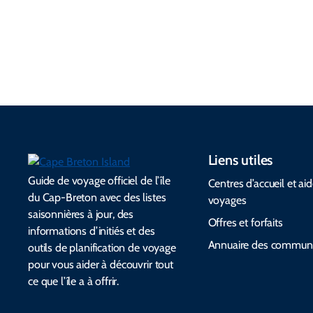
emballer et
respectent le
communauté
des alertes
patrimoine
s et aux
d’urgence.
culturel.
festivals.
Liens utiles
Guide de voyage officiel de l’île
Centres d’accueil et ai
du Cap-Breton avec des listes
voyages
saisonnières à jour, des
Offres et forfaits
informations d’initiés et des
Annuaire des commun
outils de planification de voyage
pour vous aider à découvrir tout
ce que l’île a à offrir.