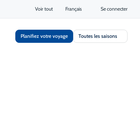
Voir tout
Français
Se connecter
Planifiez votre voyage
Toutes les saisons
Partager
Enregistrer
Ouvrir la galerie
S'ouvre dans un nouvel onglet
tez le site Web
Obtenir un itinéraire
S'ouvre dans un nouvel 