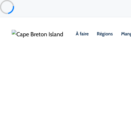
À faire
Régions
Mang
Places to Stay
Chalets et chalets
Skyline Motor Court
Ingonish & Area