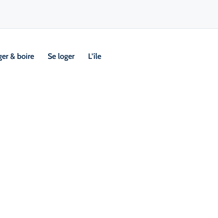
er & boire
Se loger
L’île
Visi