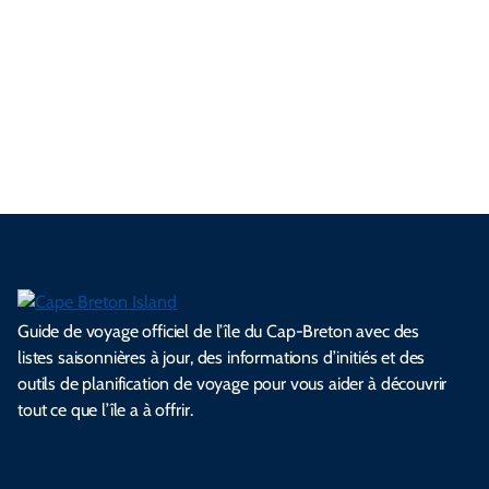
n
o
e
u
v
g
u
p
T
u
s
n
r
a
n
i
a
r
e
é
c
e
l
i
d
n
a
l
e
e
l
s
e
e
t
i
s
s
.
.
.
.
.
s
l
Guide de voyage officiel de l’île du Cap-Breton avec des
listes saisonnières à jour, des informations d’initiés et des
outils de planification de voyage pour vous aider à découvrir
tout ce que l’île a à offrir.