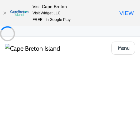
Visit Cape Breton
VIEW
Visit Widget LLC
FREE - In Google Play
Menu
Places to Stay
Camping et VR
Plage St-Pierre Beach and Campground
Partager
Enregistrer
Ouvrir la galerie