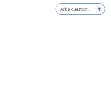
Animaux de compagnie
Wi-Fi
bienvenus
S'ouvre dans un nouvel onglet
Visitez le site Web
Obtenir un itinéraire
S'ouvre dans un n
Emplacement et contact
635 Chéticamp Island Road,
Cheticamp, Nova Scotia
1-902-224-2112
[email protected]
Réseaux sociaux
Proche
Liste
Carte