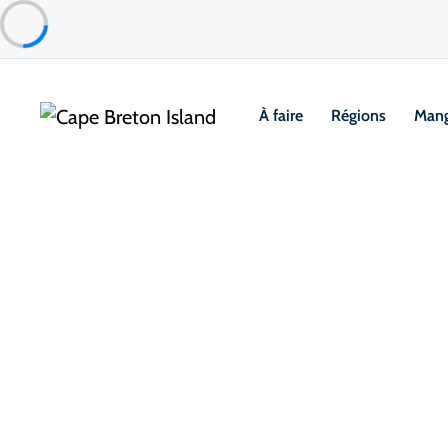
À faire
Régions
Mang
Places to Stay
Camping et VR
oTENTiks
Ingonish & Area
À propos