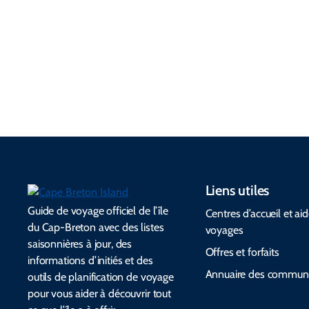
des conseils
l’environnem
la musique,
pour
ent et
aux
emballer et
respectent le
communauté
des alertes
patrimoine
s et aux
d’urgence.
culturel.
festivals.
Liens utiles
Guide de voyage officiel de l’île
Centres d’accueil et ai
du Cap-Breton avec des listes
voyages
saisonnières à jour, des
Offres et forfaits
informations d’initiés et des
Annuaire des commun
outils de planification de voyage
pour vous aider à découvrir tout