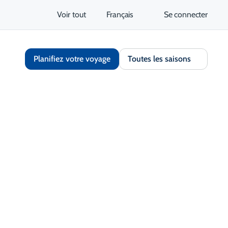
Voir tout
Français
Se connecter
Planifiez votre voyage
Toutes les saisons
Partager
Enregistrer
S'ouvre dans un nouvel onglet
tez le site Web
Obtenir un itinéraire
S'ouvre dans un nouvel 
nt et contact