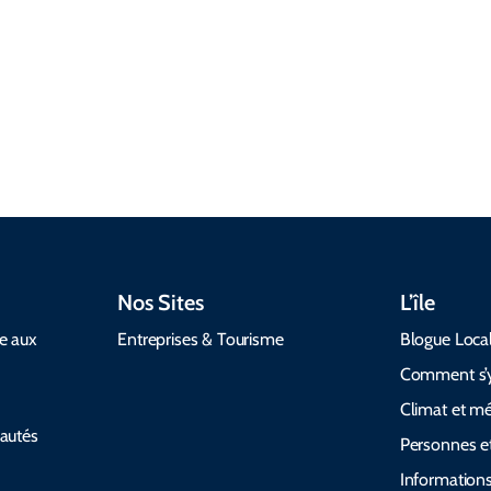
santé et les
VE et services
matin a fait
options
d’accessibilité
l’herbe qui
acceptant les
pour rendre
bétail nuit
animaux de
votre voyage
être deux
compagnie.
fluide.
rampants
Nos Sites
L’île
de aux
Entreprises & Tourisme
Blogue Loca
Comment s’y
Climat et m
autés
Personnes et
Informations