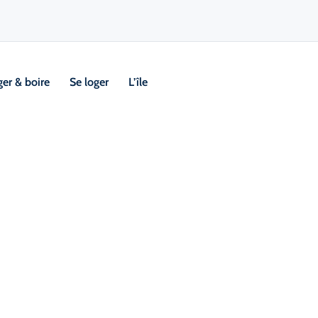
er & boire
Se loger
L’île
Visi
Emplaceme