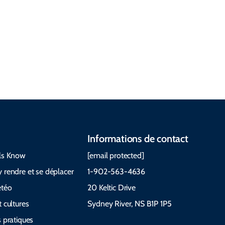
moment pour
visiter Météo
Questions
et quoi
Guides et
fréquemm
emporter Le
manuels
ent posées
Cabot Trail
Informations de contact
ls Know
[email protected]
 rendre et se déplacer
1-902-563-4636
étéo
20 Keltic Drive
 cultures
Sydney River, NS B1P 1P5
 pratiques