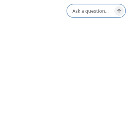
Plat à emporter/pique-nique
Arrêts déjeuner et pique-
prêt
nique
Végétarien / Vegan Friendly
S'ouvre dans un nouvel onglet
Visitez le site Web
Obtenir un itinéraire
S'ouvre dans un n
Emplacement et contact
36188 Cabot Trail,
Ingonish, Nova Scotia
[email protected]
Réseaux sociaux