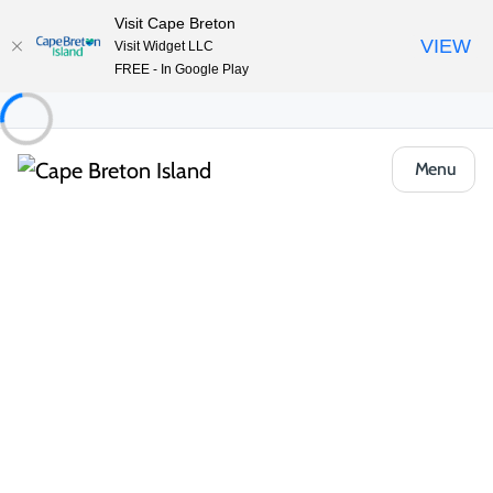
Visit Cape Breton
VIEW
Visit Widget LLC
FREE - In Google Play
Menu
Food & Drink
Cafés, boulangeries et marchés
Night Owl Coffee & The Bitsy Bean Café
Partager
Enregistrer