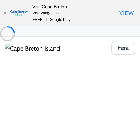
Visit Cape Breton
VIEW
Visit Widget LLC
FREE - In Google Play
Menu
Places to Stay
Camping et VR
Mira River Provincial Park
Partager
Enregistrer
Ouvrir la galerie