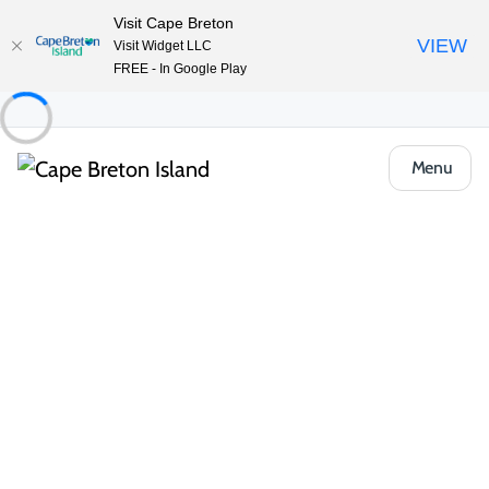
Visit Cape Breton
VIEW
Visit Widget LLC
FREE - In Google Play
Menu
Places to Stay
Chalets et chalets
Mira River Cottages
Partager
Enregistrer
Ouvrir la galerie