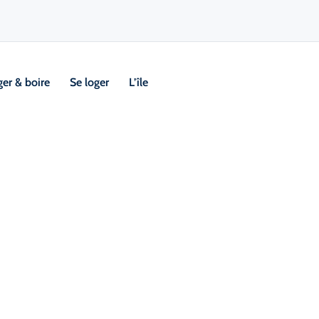
er & boire
Se loger
L’île
Visi