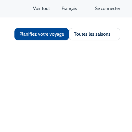
Voir tout
Français
Se connecter
Planifiez votre voyage
Toutes les saisons
Partager
Enregistrer
Ouvrir la galerie
S'ouvre dans un nouvel onglet
tez le site Web
Obtenir un itinéraire
S'ouvre dans un nouvel 