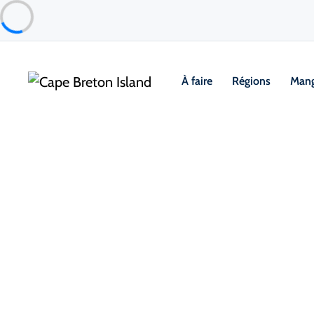
À faire
Régions
Mang
Things to Do
Arts, culture et patrimoine
Marconi National Historic Site
Glace Bay & Area