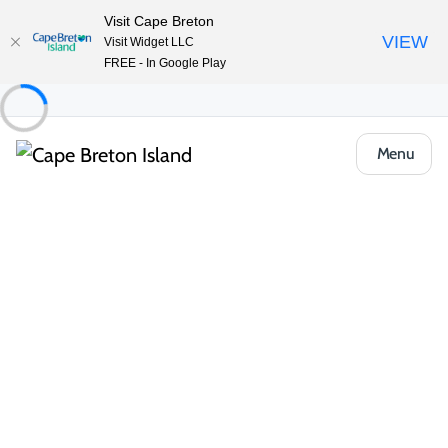
Visit Cape Breton
VIEW
Visit Widget LLC
FREE - In Google Play
Menu
Places to Stay
Chalets et chalets
Maple Ridge Cabins
Partager
Enregistrer
Ouvrir la galerie