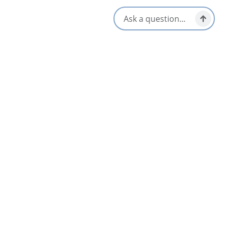
1-902-285-0242
[email protected]
Proche
Liste
Carte
Blue Bayou Resort
3.5
North Highlands
Little Cottage in the Wood
North Highlands