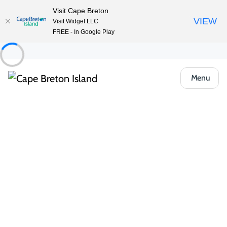
Visit Cape Breton
VIEW
Visit Widget LLC
FREE - In Google Play
Menu
Places to Stay
Chalets et chalets
Little Brook Cottages
Partager
Enregistrer
Ouvrir la galerie