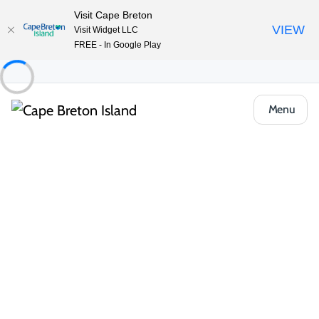
Visit Cape Breton
VIEW
Visit Widget LLC
FREE - In Google Play
Menu
Places to Stay
Chalets et chalets
Inverness Beach Village
Partager
Enregistrer
Ouvrir la galerie